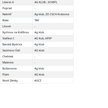
Liberec 6
AG KLUB , SCHEPL
Poprad
-
Nekmíř
Ag klub, ZO CSCH-Kralovice
Biala
TAK
Litovel
-
Rychnov na Kněžnou
Ag klub
Staňkov I
AG Kub, KPEP
Banská Bystrica
Ag Klub
Sezimovo Ústí
AG klub
Chelmek
-
Malenice
-
Bušanovice
Ag klub
Plzen
AG klub
Nové Zámky
AGCZ