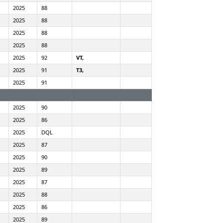
2025
88
2025
88
2025
88
2025
88
2025
92
VT,
2025
91
T3,
2025
91
2025
90
2025
86
2025
DQL
2025
87
2025
90
2025
89
2025
87
2025
88
2025
86
2025
89