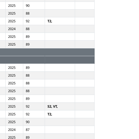
2025
90
2025
88
2025
92
T2,
2024
88
2025
89
2025
89
2025
89
2025
88
2025
88
2025
88
2025
89
2025
92
S2, VT,
2025
92
T2,
2025
90
2024
87
2025
89