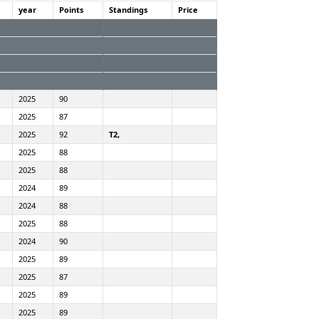
year
Points
Standings
Price
2025
90
2025
87
2025
92
T2,
2025
88
2025
88
2024
89
2024
88
2025
88
2024
90
2025
89
2025
87
2025
89
2025
89