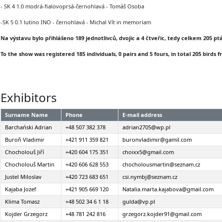
- SK 4 1.0 modrá-fialovoprsá-černohlavá - Tomáš Osoba
-SK 5 0.1 lutino INO - černohlavá - Michal Vít in memoriam
Na výstavu bylo přihlášeno 189 jednotlivců, dvojic a 4 čtveřic, tedy celkem 205 pt
To the show was registered 185 individuals, 0 pairs and 5 fours, in total 205 birds 
Exhibitors
Surname Name
Phone
E-mail address
Barchański Adrian
+48 507 382 378
adrian2705@wp.pl
Buroň Vladimir
+421 911 359 821
buronvladimir@gamil.com
Chocholouš Jiří
+420 604 175 351
choixx5@gmail.com
Chocholouš Martin
+420 606 628 553
chocholousmartin@seznam.cz
Justel Miloslav
+420 723 683 651
csi.nymbj@seznam.cz
Kajaba Jozef
+421 905 669 120
Natalia.marta.kajabova@gmail.com
Klima Tomasz
+48 502 34 6 1 18
gulda@vp.pl
Kojder Grzegorz
+48 781 242 816
grzegorz.kojder91@gmail.com