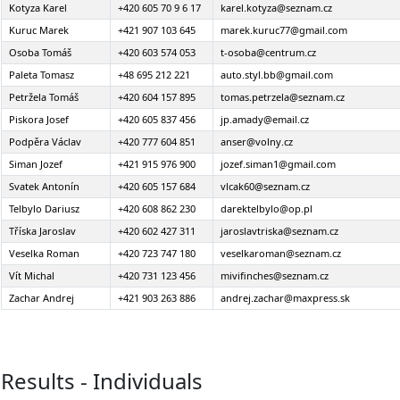
Kotyza Karel
+420 605 70 9 6 17
karel.kotyza@seznam.cz
Kuruc Marek
+421 907 103 645
marek.kuruc77@gmail.com
Osoba Tomáš
+420 603 574 053
t-osoba@centrum.cz
Paleta Tomasz
+48 695 212 221
auto.styl.bb@gmail.com
Petržela Tomáš
+420 604 157 895
tomas.petrzela@seznam.cz
Piskora Josef
+420 605 837 456
jp.amady@email.cz
Podpěra Václav
+420 777 604 851
anser@volny.cz
Siman Jozef
+421 915 976 900
jozef.siman1@gmail.com
Svatek Antonín
+420 605 157 684
vlcak60@seznam.cz
Telbylo Dariusz
+420 608 862 230
darektelbylo@op.pl
Tříska Jaroslav
+420 602 427 311
jaroslavtriska@seznam.cz
Veselka Roman
+420 723 747 180
veselkaroman@seznam.cz
Vít Michal
+420 731 123 456
mivifinches@seznam.cz
Zachar Andrej
+421 903 263 886
andrej.zachar@maxpress.sk
Results - Individuals