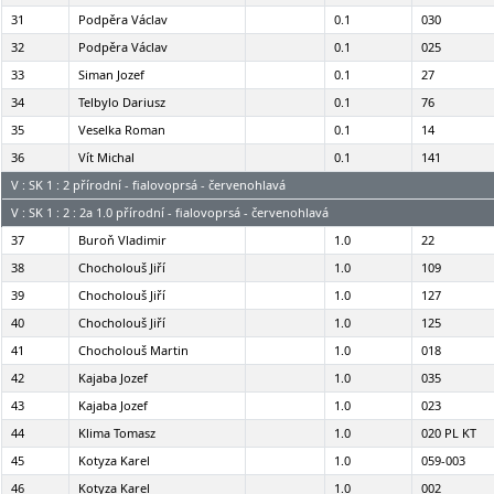
31
Podpěra Václav
0.1
030
32
Podpěra Václav
0.1
025
33
Siman Jozef
0.1
27
34
Telbylo Dariusz
0.1
76
35
Veselka Roman
0.1
14
36
Vít Michal
0.1
141
V : SK 1 : 2 přírodní - fialovoprsá - červenohlavá
V : SK 1 : 2 : 2a 1.0 přírodní - fialovoprsá - červenohlavá
37
Buroň Vladimir
1.0
22
38
Chocholouš Jiří
1.0
109
39
Chocholouš Jiří
1.0
127
40
Chocholouš Jiří
1.0
125
41
Chocholouš Martin
1.0
018
42
Kajaba Jozef
1.0
035
43
Kajaba Jozef
1.0
023
44
Klima Tomasz
1.0
020 PL KT
45
Kotyza Karel
1.0
059-003
46
Kotyza Karel
1.0
002