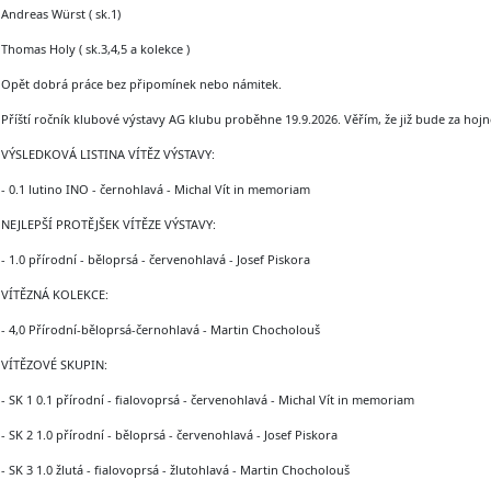
Andreas Würst ( sk.1)
Thomas Holy ( sk.3,4,5 a kolekce )
Opět dobrá práce bez připomínek nebo námitek.
Příští ročník klubové výstavy AG klubu proběhne 19.9.2026. Věřím, že již bude za hojné
VÝSLEDKOVÁ LISTINA VÍTĚZ VÝSTAVY:
- 0.1 lutino INO - černohlavá - Michal Vít in memoriam
NEJLEPŠÍ PROTĚJŠEK VÍTĚZE VÝSTAVY:
- 1.0 přírodní - běloprsá - červenohlavá - Josef Piskora
VÍTĚZNÁ KOLEKCE:
- 4,0 Přírodní-běloprsá-černohlavá - Martin Chocholouš
VÍTĚZOVÉ SKUPIN:
- SK 1 0.1 přírodní - fialovoprsá - červenohlavá - Michal Vít in memoriam
- SK 2 1.0 přírodní - běloprsá - červenohlavá - Josef Piskora
- SK 3 1.0 žlutá - fialovoprsá - žlutohlavá - Martin Chocholouš