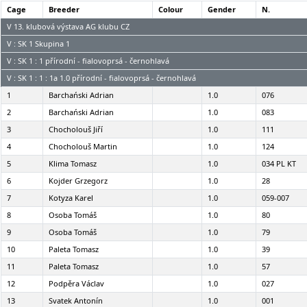
Cage
Breeder
Colour
Gender
N.
V 13. klubová výstava AG klubu CZ
V : SK 1 Skupina 1
V : SK 1 : 1 přírodní - fialovoprsá - černohlavá
V : SK 1 : 1 : 1a 1.0 přírodní - fialovoprsá - černohlavá
1
Barchański Adrian
1.0
076
2
Barchański Adrian
1.0
083
3
Chocholouš Jiří
1.0
111
4
Chocholouš Martin
1.0
124
5
Klima Tomasz
1.0
034 PL KT
6
Kojder Grzegorz
1.0
28
7
Kotyza Karel
1.0
059-007
8
Osoba Tomáš
1.0
80
9
Osoba Tomáš
1.0
79
10
Paleta Tomasz
1.0
39
11
Paleta Tomasz
1.0
57
12
Podpěra Václav
1.0
027
13
Svatek Antonín
1.0
001