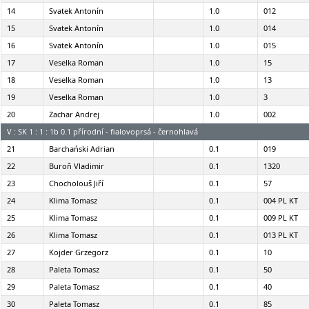
14
Svatek Antonín
1.0
012
15
Svatek Antonín
1.0
014
16
Svatek Antonín
1.0
015
17
Veselka Roman
1.0
15
18
Veselka Roman
1.0
13
19
Veselka Roman
1.0
3
20
Zachar Andrej
1.0
002
V : SK 1 : 1 : 1b 0.1 přírodní - fialovoprsá - černohlavá
21
Barchański Adrian
0.1
019
22
Buroň Vladimir
0.1
1320
23
Chocholouš Jiří
0.1
57
24
Klima Tomasz
0.1
004 PL KT
25
Klima Tomasz
0.1
009 PL KT
26
Klima Tomasz
0.1
013 PL KT
27
Kojder Grzegorz
0.1
10
28
Paleta Tomasz
0.1
50
29
Paleta Tomasz
0.1
40
30
Paleta Tomasz
0.1
85