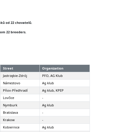
áků od 22 chovatelů.
from 22 breeders.
Street
Organization
Jastrzębie-Zdrój
PFO, AG Klub
Námestovo
Ag klub
Pňov-Předhradí
Ag klub, KPEP
Lovčice
-
Nymburk
Ag klub
Bratislava
-
Krakow
-
Kobiernice
Ag klub