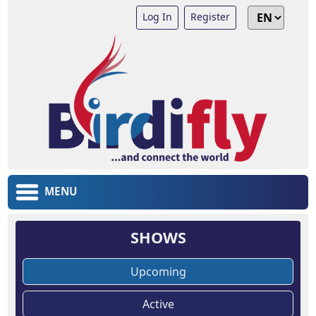
Log In
Register
MENU
SHOWS
Upcoming
Active